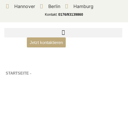
Hannover
Berlin
Hamburg
Kontakt:
0176/93139860
Jetzt kontaktieren
STARTSEITE -
BETÄUBUNGSMITTELSTRAFRECHT
Betäubungsmittelstrafrecht